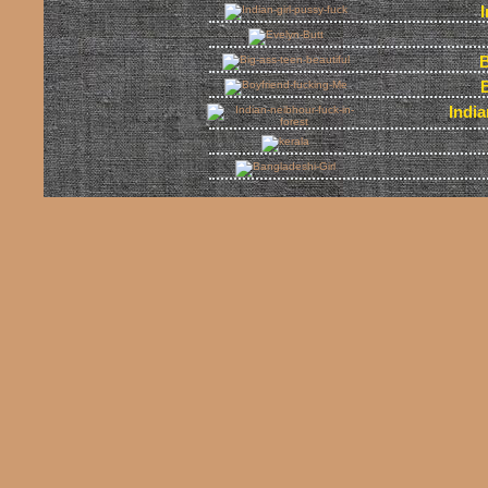
I
B
India